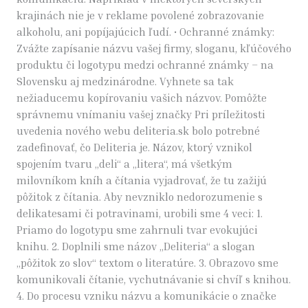
krajinách nie je v reklame povolené zobrazovanie
alkoholu, ani popíjajúcich ľudí. • Ochranné známky:
Zvážte zapísanie názvu vašej firmy, sloganu, kľúčového
produktu či logotypu medzi ochranné známky – na
Slovensku aj medzinárodne. Vyhnete sa tak
nežiaducemu kopírovaniu vašich názvov. Pomôžte
správnemu vnímaniu vašej značky Pri príležitosti
uvedenia nového webu deliteria.sk bolo potrebné
zadefinovať, čo Deliteria je. Názov, ktorý vznikol
spojením tvaru „deli“ a „litera“, má všetkým
milovníkom kníh a čítania vyjadrovať, že tu zažijú
pôžitok z čítania. Aby nevzniklo nedorozumenie s
delikatesami či potravinami, urobili sme 4 veci: 1.
Priamo do logotypu sme zahrnuli tvar evokujúci
knihu. 2. Doplnili sme názov „Deliteria“ a slogan
„pôžitok zo slov“ textom o literatúre. 3. Obrazovo sme
komunikovali čítanie, vychutnávanie si chvíľ s knihou.
4. Do procesu vzniku názvu a komunikácie o značke