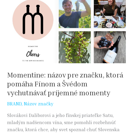
názov
pre
značku,
ktorá
pomáha
Fínom
a
Švédom
vychutnávať
príjemné
Momentine: názov pre značku, ktorá
momenty
pomáha Fínom a Švédom
vychutnávať príjemné momenty
BRAND
,
Názov značky
Slovákovi Daliborovi a jeho fínskej priateľke Satu,
mladým nadšencom vína, sme pomohli rozbehnúť
značku, ktorá chce, aby svet spoznal chuť Slovenska