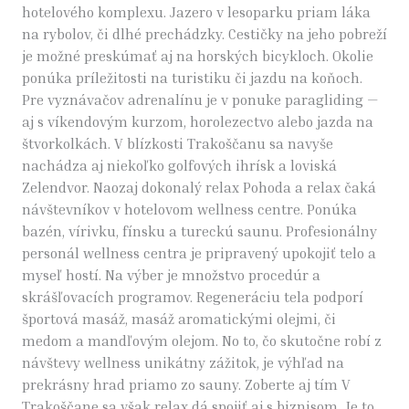
hotelového komplexu. Jazero v lesoparku priam láka
na rybolov, či dlhé prechádzky. Cestičky na jeho pobreží
je možné preskúmať aj na horských bicykloch. Okolie
ponúka príležitosti na turistiku či jazdu na koňoch.
Pre vyznávačov adrenalínu je v ponuke paragliding —
aj s víkendovým kurzom, horolezectvo alebo jazda na
štvorkolkách. V blízkosti Trakoščanu sa navyše
nachádza aj niekoľko golfových ihrísk a loviská
Zelendvor. Naozaj dokonalý relax Pohoda a relax čaká
návštevníkov v hotelovom wellness centre. Ponúka
bazén, vírivku, fínsku a tureckú saunu. Profesionálny
personál wellness centra je pripravený upokojiť telo a
myseľ hostí. Na výber je množstvo procedúr a
skrášľovacích programov. Regeneráciu tela podporí
športová masáž, masáž aromatickými olejmi, či
medom a mandľovým olejom. No to, čo skutočne robí z
návštevy wellness unikátny zážitok, je výhľad na
prekrásny hrad priamo zo sauny. Zoberte aj tím V
Trakoščane sa však relax dá spojiť aj s biznisom. Je to