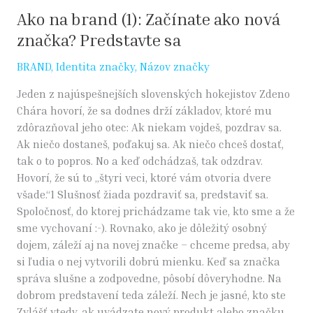
Ako na brand (1): Začínate ako nová
značka? Predstavte sa
BRAND
,
Identita značky
,
Názov značky
Jeden z najúspešnejších slovenských hokejistov Zdeno
Chára hovorí, že sa dodnes drží základov, ktoré mu
zdôrazňoval jeho otec: Ak niekam vojdeš, pozdrav sa.
Ak niečo dostaneš, poďakuj sa. Ak niečo chceš dostať,
tak o to popros. No a keď odchádzaš, tak odzdrav.
Hovorí, že sú to „štyri veci, ktoré vám otvoria dvere
všade.“1 Slušnosť žiada pozdraviť sa, predstaviť sa.
Spoločnosť, do ktorej prichádzame tak vie, kto sme a že
sme vychovaní :-). Rovnako, ako je dôležitý osobný
dojem, záleží aj na novej značke – chceme predsa, aby
si ľudia o nej vytvorili dobrú mienku. Keď sa značka
správa slušne a zodpovedne, pôsobí dôveryhodne. Na
dobrom predstavení teda záleží. Nech je jasné, kto ste
Zvlášť vtedy, ak uvádzate nový produkt alebo značku,