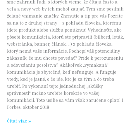
sme zahrnuli ľudí, o ktorých vieme, že čítajú často a
veľa a nový web by ich mohol zaujať. Tým sme posilnili
želané vnímanie značky. Zhrnutie a tip pre vás Pozrite
sa na to z druhej strany – z pohľadu človeka, ktorému
idete produkt alebo službu ponúknuť. Vyhodnoťte, ako
pôsobí komunikácia, ktorú ste pripravili (bilbord, leták,
webstránka, banner, článok, …) z pohľadu človeka,
ktorý nemá vaše informácie. Pochopí váš potenciálny
zákazník, čo mu chcete povedať? Príde k porozumeniu
a odovzdaniu posolstva? Akákoľvek „vymakaná“
komunikácia je zbytočná, keď nefunguje. A funguje
vtedy, keď je jasné, o čo ide, kto je za tým a čo treba
urobiť. Po vykonaní tejto jednoduchej „skúšky
správnosti“ možno urobíte korekcie vo vašej
komunikácii. Toto úsilie sa vám však zaručene oplatí. 1
Forbes, október 2018
Čítať viac »