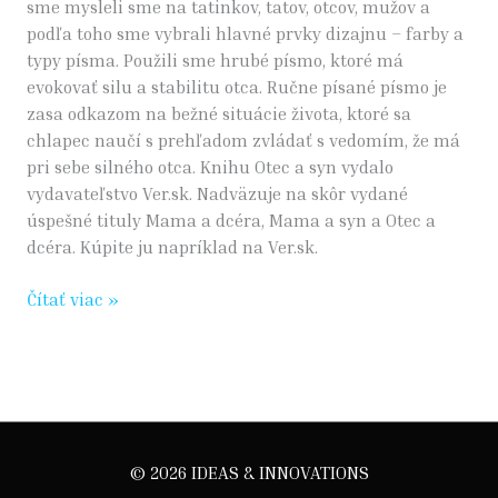
sme mysleli sme na tatinkov, tatov, otcov, mužov a
podľa toho sme vybrali hlavné prvky dizajnu – farby a
typy písma. Použili sme hrubé písmo, ktoré má
evokovať silu a stabilitu otca. Ručne písané písmo je
zasa odkazom na bežné situácie života, ktoré sa
chlapec naučí s prehľadom zvládať s vedomím, že má
pri sebe silného otca. Knihu Otec a syn vydalo
vydavateľstvo Ver.sk. Nadväzuje na skôr vydané
úspešné tituly Mama a dcéra, Mama a syn a Otec a
dcéra. Kúpite ju napríklad na Ver.sk.
Čítať viac »
© 2026
IDEAS & INNOVATIONS