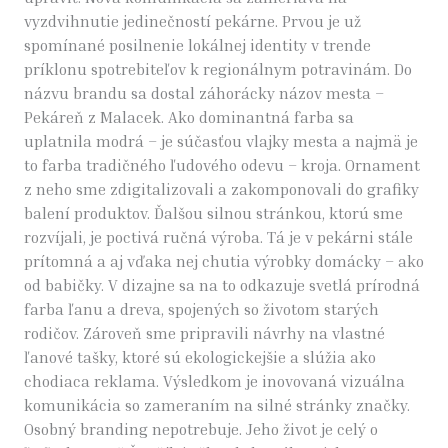
vyzdvihnutie jedinečností pekárne. Prvou je už
spomínané posilnenie lokálnej identity v trende
príklonu spotrebiteľov k regionálnym potravinám. Do
názvu brandu sa dostal záhorácky názov mesta –
Pekáreň z Malacek. Ako dominantná farba sa
uplatnila modrá – je súčasťou vlajky mesta a najmä je
to farba tradičného ľudového odevu – kroja. Ornament
z neho sme zdigitalizovali a zakomponovali do grafiky
balení produktov. Ďalšou silnou stránkou, ktorú sme
rozvíjali, je poctivá ručná výroba. Tá je v pekárni stále
prítomná a aj vďaka nej chutia výrobky domácky – ako
od babičky. V dizajne sa na to odkazuje svetlá prírodná
farba ľanu a dreva, spojených so životom starých
rodičov. Zároveň sme pripravili návrhy na vlastné
ľanové tašky, ktoré sú ekologickejšie a slúžia ako
chodiaca reklama. Výsledkom je inovovaná vizuálna
komunikácia so zameraním na silné stránky značky.
Osobný branding nepotrebuje. Jeho život je celý o