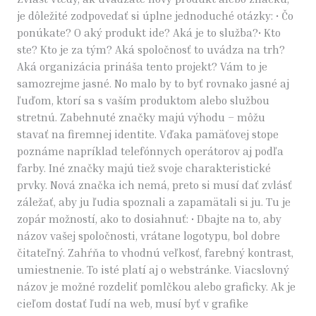
je dôležité zodpovedať si úplne jednoduché otázky: • Čo
ponúkate? O aký produkt ide? Aká je to služba?• Kto
ste? Kto je za tým? Aká spoločnosť to uvádza na trh?
Aká organizácia prináša tento projekt? Vám to je
samozrejme jasné. No malo by to byť rovnako jasné aj
ľuďom, ktorí sa s vaším produktom alebo službou
stretnú. Zabehnuté značky majú výhodu – môžu
stavať na firemnej identite. Vďaka pamäťovej stope
poznáme napríklad telefónnych operátorov aj podľa
farby. Iné značky majú tiež svoje charakteristické
prvky. Nová značka ich nemá, preto si musí dať zvlásť
záležať, aby ju ľudia spoznali a zapamätali si ju. Tu je
zopár možností, ako to dosiahnuť: • Dbajte na to, aby
názov vašej spoločnosti, vrátane logotypu, bol dobre
čitateľný. Zahŕňa to vhodnú veľkosť, farebný kontrast,
umiestnenie. To isté platí aj o webstránke. Viacslovný
názov je možné rozdeliť pomlčkou alebo graficky. Ak je
cieľom dostať ľudí na web, musí byť v grafike