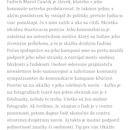
ľuďoch Maroš Čaučík je človek, ktorého v jeho
komunite netreba predstavovať. Je takmer jedno, s
akým posolstvom by vstúpil do politiky, pretože ľudia si
viac pamätajú, čo s ním zažili a ako sa cítili. Skrátka
ideálna štartovacia pozícia. Jeho komunikácia je
založená na autentickom motíve, ktorý sa tiahne jeho
životným príbehom, a to je služba druhým ľuďom.
Počas spolupráce na jeho kampani sme sa preto snažili
podporiť jeho silné stránky a rozvíjať motív osobnej
blízkosti a ľudskosti. Osobné oslovenie prijímateľa
newslettrov bolo samozrejmé a zahŕňanie komunity
sympatizantov do komunikácie kampane kľúčové.
Pozrite sa na ukážky z jeho volebných novín – koľko je
na fotografiách tvárí! Ani jeden obrázok nie je z
fotobanky, nebolo to treba. Všetko sú len osobné
fotografie. Ak tvrdíme, že záujem o ľudí je v centre
pozornosti, potom dajme ľudí skutočne do centra
otvorenej dvojstrany novín. Aj takto je možné podporiť
jedinečnosť značky či osobnosti. Tip pre vás: Ukážte