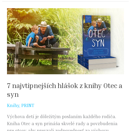
7
najvtipnejších
hlášok
z
knihy
Otec
a
syn
7 najvtipnejších hlášok z knihy Otec a
syn
Knihy
,
PRINT
Výchova detí je dôležitým poslaním každého rodiča.
Kniha Otec a syn prináša skvelé rady a povzbudenia
pre otcov, aby prevzali zodpovednosť za výchovu