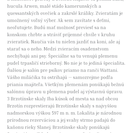
hucula Arwen, malé stádo kamerunských a
quessantských ovečiek a zakrslé králiky. Zvieratám je
umožnený voľný výber. Ak sem zavítate s deťmi,
neoľutujete. Budú mať možnosť previesť sa na
konskom chrbte a stráviť príjemné chvíle v kruhu
zvieratiek. Naučia vás tu nielen jazdiť na koni, ale aj
starať sa o neho. Medzi zvieracím osadenstvom
nechýbajú ani psy. Špeciálne sa tu venujú plemenu
pudel trpasličí strieborný. No nie je to jediná špecialita.
Ďalšou je salón pre psíkov priamo na ranči Wattani.
Vášho miláčika tu ostrihajú — samozrejme podľa
priania majiteľa. Všetkým plemenám ponúkajú bežnú
salónnu úpravu u plemena pudel aj výstavnú úpravu.
3 Brzotínske skaly Iba kúsok od mesta sa nad obcou
Brzotín rozprestierajú Brzotínske skaly s najvyššou
nadmorskou výškou 597 m n. m. Lokalita je národnou
prírodnou rezerváciou a jej svahy strmo padajú do
kaňonu rieky Slanej. Brzotínske skaly ponúkajú