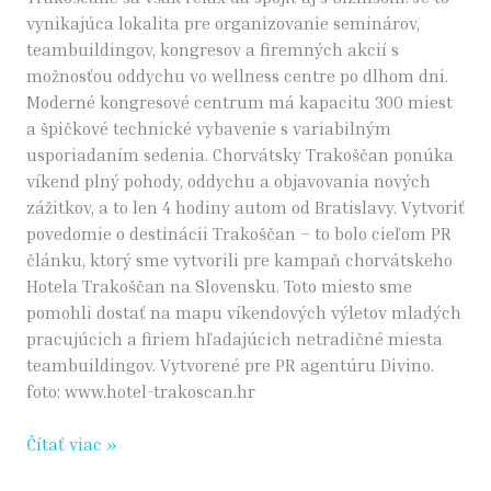
vynikajúca lokalita pre organizovanie seminárov,
teambuildingov, kongresov a firemných akcií s
možnosťou oddychu vo wellness centre po dlhom dni.
Moderné kongresové centrum má kapacitu 300 miest
a špičkové technické vybavenie s variabilným
usporiadaním sedenia. Chorvátsky Trakoščan ponúka
víkend plný pohody, oddychu a objavovania nových
zážitkov, a to len 4 hodiny autom od Bratislavy. Vytvoriť
povedomie o destinácii Trakoščan – to bolo cieľom PR
článku, ktorý sme vytvorili pre kampaň chorvátskeho
Hotela Trakoščan na Slovensku. Toto miesto sme
pomohli dostať na mapu víkendových výletov mladých
pracujúcich a firiem hľadajúcich netradičné miesta
teambuildingov. Vytvorené pre PR agentúru Divino.
foto: www.hotel-trakoscan.hr
Čítať viac »