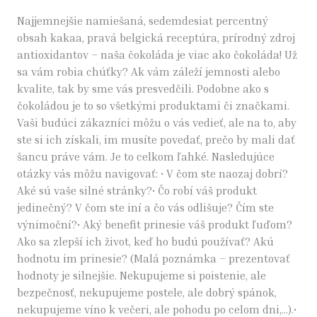
Najjemnejšie namiešaná, sedemdesiat percentný
obsah kakaa, pravá belgická receptúra, prírodný zdroj
antioxidantov – naša čokoláda je viac ako čokoláda! Už
sa vám robia chúťky? Ak vám záleží jemnosti alebo
kvalite, tak by sme vás presvedčili. Podobne ako s
čokoládou je to so všetkými produktami či značkami.
Vaši budúci zákazníci môžu o vás vedieť, ale na to, aby
ste si ich získali, im musíte povedať, prečo by mali dať
šancu práve vám. Je to celkom ľahké. Nasledujúce
otázky vás môžu navigovať: • V čom ste naozaj dobrí?
Aké sú vaše silné stránky?• Čo robí váš produkt
jedinečný? V čom ste iní a čo vás odlišuje? Čím ste
výnimoční?• Aký benefit prinesie váš produkt ľuďom?
Ako sa zlepší ich život, keď ho budú používať? Akú
hodnotu im prinesie? (Malá poznámka – prezentovať
hodnoty je silnejšie. Nekupujeme si poistenie, ale
bezpečnosť, nekupujeme postele, ale dobrý spánok,
nekupujeme víno k večeri, ale pohodu po celom dni,…).•