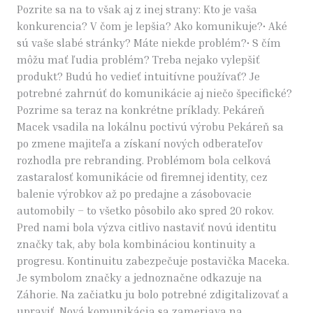
Pozrite sa na to však aj z inej strany: Kto je vaša
konkurencia? V čom je lepšia? Ako komunikuje?• Aké
sú vaše slabé stránky? Máte niekde problém?• S čím
môžu mať ľudia problém? Treba nejako vylepšiť
produkt? Budú ho vedieť intuitívne používať? Je
potrebné zahrnúť do komunikácie aj niečo špecifické?
Pozrime sa teraz na konkrétne príklady. Pekáreň
Macek vsadila na lokálnu poctivú výrobu Pekáreň sa
po zmene majiteľa a získaní nových odberateľov
rozhodla pre rebranding. Problémom bola celková
zastaralosť komunikácie od firemnej identity, cez
balenie výrobkov až po predajne a zásobovacie
automobily – to všetko pôsobilo ako spred 20 rokov.
Pred nami bola výzva citlivo nastaviť novú identitu
značky tak, aby bola kombináciou kontinuity a
progresu. Kontinuitu zabezpečuje postavička Maceka.
Je symbolom značky a jednoznačne odkazuje na
Záhorie. Na začiatku ju bolo potrebné zdigitalizovať a
upraviť. Nová komunikácia sa zameriava na