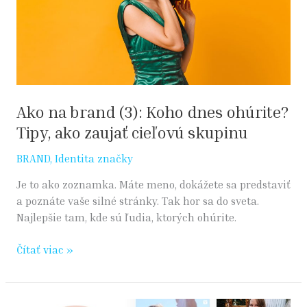
Koho
dnes
ohúrite?
Tipy,
ako
zaujať
cieľovú
Ako na brand (3): Koho dnes ohúrite?
skupinu
Tipy, ako zaujať cieľovú skupinu
BRAND
,
Identita značky
Je to ako zoznamka. Máte meno, dokážete sa predstaviť
a poznáte vaše silné stránky. Tak hor sa do sveta.
Najlepšie tam, kde sú ľudia, ktorých ohúrite.
Čítať viac »
Momentine: