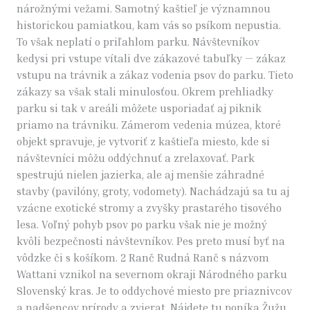
nárožnými vežami. Samotný kaštieľ je významnou
historickou pamiatkou, kam vás so psíkom nepustia.
To však neplatí o priľahlom parku. Návštevníkov
kedysi pri vstupe vítali dve zákazové tabuľky — zákaz
vstupu na trávnik a zákaz vodenia psov do parku. Tieto
zákazy sa však stali minulosťou. Okrem prehliadky
parku si tak v areáli môžete usporiadať aj piknik
priamo na trávniku. Zámerom vedenia múzea, ktoré
objekt spravuje, je vytvoriť z kaštieľa miesto, kde si
návštevníci môžu oddýchnuť a zrelaxovať. Park
spestrujú nielen jazierka, ale aj menšie záhradné
stavby (pavilóny, groty, vodomety). Nachádzajú sa tu aj
vzácne exotické stromy a zvyšky prastarého tisového
lesa. Voľný pohyb psov po parku však nie je možný
kvôli bezpečnosti návštevníkov. Pes preto musí byť na
vôdzke či s košíkom. 2 Ranč Rudná Ranč s názvom
Wattani vznikol na severnom okraji Národného parku
Slovenský kras. Je to oddychové miesto pre priaznivcov
a nadšencov prírody a zvierat. Nájdete tu poníka Žužu,