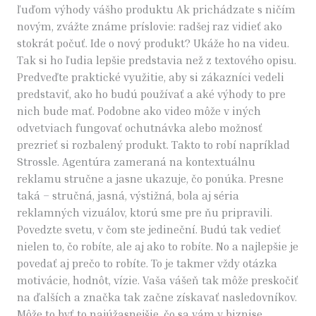
ľuďom výhody vášho produktu Ak prichádzate s ničím
novým, zvážte známe príslovie: radšej raz vidieť ako
stokrát počuť. Ide o nový produkt? Ukáže ho na videu.
Tak si ho ľudia lepšie predstavia než z textového opisu.
Predveďte praktické využitie, aby si zákazníci vedeli
predstaviť, ako ho budú používať a aké výhody to pre
nich bude mať. Podobne ako video môže v iných
odvetviach fungovať ochutnávka alebo možnosť
prezrieť si rozbalený produkt. Takto to robí napríklad
Strossle. Agentúra zameraná na kontextuálnu
reklamu stručne a jasne ukazuje, čo ponúka. Presne
taká – stručná, jasná, výstižná, bola aj séria
reklamných vizuálov, ktorú sme pre ňu pripravili.
Povedzte svetu, v čom ste jedineční. Budú tak vedieť
nielen to, čo robíte, ale aj ako to robíte. No a najlepšie je
povedať aj prečo to robíte. To je takmer vždy otázka
motivácie, hodnôt, vízie. Vaša vášeň tak môže preskočiť
na ďalších a značka tak začne získavať nasledovníkov.
Môže to byť to najúžasnejšie, čo sa vám v biznise