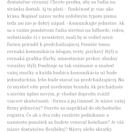
dostatočne výrazný. Chcete predsa, aby sa ľudia na
stránku dostali. Aj tu platí – funkčnosť je viac ako
krása. Napísať názov webu ozdobným typom písma
teda asi nie je dobrý nápad. • Komunikujte jednotne. Ak
sa s vaším posolstvom ľudia stretnú na bilborde, videu,
webstránke či v newsletrri, mali by si vedieť novú
formu priradiť k predchádzajúcej. Pomôže tomu
rovnaká komunikácia (slogan, texty, jazykový štýl) a
rovnaká grafika (farby, umiestnenie prvkov, zhodný
vizuálny štýl). Posilňuje sa tak vnímanie a znalosť
vašej značky a každá budúca komunikácia už bude
jednoduchšia, lebo bude stavať na predchádzajúcej. Na
čo myslieť ešte pred uvedením brandu Ak prichádzate
s niečím úplne novým, je vhodné dopredu zvážiť
viaceré skutočnosti. • Firma a jej činnosť: Je názov vašej
firmy jedinečný? Pozrite sa napríklad do obchodného
registra. Čo ak o dva roky rozšírite podnikanie a
namiesto ponožiek sa budete venovať košeliam? Je váš
názov dostatočne flexibilný? Názvy alebo skratky