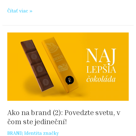
Čítať viac »
Ako
na
brand
(2):
Povedzte
svetu,
v
čom
ste
jedineční!
Ako na brand (2): Povedzte svetu, v
čom ste jedineční!
BRAND
,
Identita značky