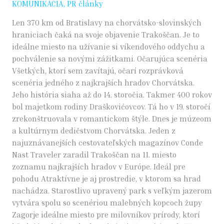
KOMUNIKÁCIA
,
PR články
Len 370 km od Bratislavy na chorvátsko-slovinských
hraniciach čaká na svoje objavenie Trakoščan. Je to
ideálne miesto na užívanie si víkendového oddychu a
pochválenie sa novými zážitkami. Očarujúca scenéria
Všetkých, ktorí sem zavítajú, očarí rozprávková
scenéria jedného z najkrajších hradov Chorvátska.
Jeho história siaha až do 14. storočia. Takmer 400 rokov
bol majetkom rodiny Draškovićovcov. Tá ho v 19. storočí
zrekonštruovala v romantickom štýle. Dnes je múzeom
a kultúrnym dedičstvom Chorvátska. Jeden z
najuznávanejších cestovateľských magazínov Conde
Nast Traveler zaradil Trakoščan na 11. miesto
zoznamu najkrajších hradov v Európe. Ideál pre
pohodu Atraktívne je aj prostredie, v ktorom sa hrad
nachádza. Starostlivo upravený park s veľkým jazerom
vytvára spolu so scenériou malebných kopcoch župy
Zagorje ideálne miesto pre milovníkov prírody, ktorí