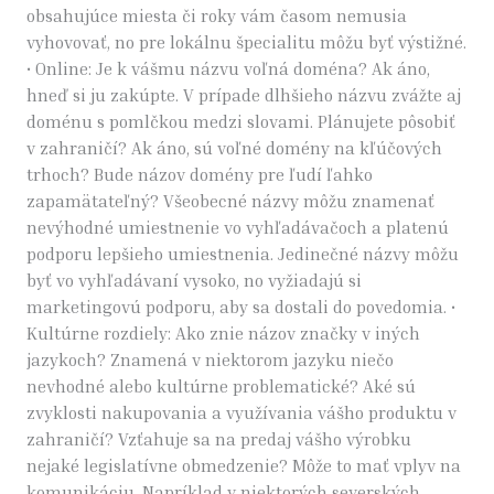
obsahujúce miesta či roky vám časom nemusia
vyhovovať, no pre lokálnu špecialitu môžu byť výstižné.
• Online: Je k vášmu názvu voľná doména? Ak áno,
hneď si ju zakúpte. V prípade dlhšieho názvu zvážte aj
doménu s pomlčkou medzi slovami. Plánujete pôsobiť
v zahraničí? Ak áno, sú voľné domény na kľúčových
trhoch? Bude názov domény pre ľudí ľahko
zapamätateľný? Všeobecné názvy môžu znamenať
nevýhodné umiestnenie vo vyhľadávačoch a platenú
podporu lepšieho umiestnenia. Jedinečné názvy môžu
byť vo vyhľadávaní vysoko, no vyžiadajú si
marketingovú podporu, aby sa dostali do povedomia. •
Kultúrne rozdiely: Ako znie názov značky v iných
jazykoch? Znamená v niektorom jazyku niečo
nevhodné alebo kultúrne problematické? Aké sú
zvyklosti nakupovania a využívania vášho produktu v
zahraničí? Vzťahuje sa na predaj vášho výrobku
nejaké legislatívne obmedzenie? Môže to mať vplyv na
komunikáciu. Napríklad v niektorých severských