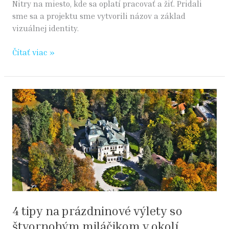
Nitry na miesto, kde sa oplatí pracovať a žiť. Pridali
sme sa a projektu sme vytvorili názov a základ
vizuálnej identity.
Čítať viac »
4
tipy
na
prázdninové
výlety
so
štvornohým
miláčikom
v
okolí
4 tipy na prázdninové výlety so
Rožňavy
štvornohým miláčikom v okolí