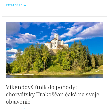
Čítať viac »
Víkendový
únik
do
pohody:
chorvátsky
Trakoščan
čaká
na
svoje
objavenie
Víkendový únik do pohody:
chorvátsky Trakoščan čaká na svoje
objavenie