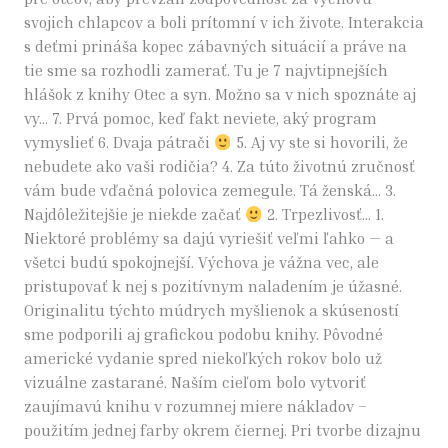
svojich chlapcov a boli prítomní v ich živote. Interakcia
s deťmi prináša kopec zábavných situácií a práve na
tie sme sa rozhodli zamerať. Tu je 7 najvtipnejších
hlášok z knihy Otec a syn. Možno sa v nich spoznáte aj
vy… 7. Prvá pomoc, keď fakt neviete, aký program
vymyslieť 6. Dvaja pátrači
5. Aj vy ste si hovorili, že
nebudete ako vaši rodičia? 4. Za túto životnú zručnosť
vám bude vďačná polovica zemegule. Tá ženská… 3.
Najdôležitejšie je niekde začať
2. Trpezlivosť… 1.
Niektoré problémy sa dajú vyriešiť veľmi ľahko — a
všetci budú spokojnejší. Výchova je vážna vec, ale
pristupovať k nej s pozitívnym naladením je úžasné.
Originalitu týchto múdrych myšlienok a skúseností
sme podporili aj grafickou podobu knihy. Pôvodné
americké vydanie spred niekoľkých rokov bolo už
vizuálne zastarané. Naším cieľom bolo vytvoriť
zaujímavú knihu v rozumnej miere nákladov –
použitím jednej farby okrem čiernej. Pri tvorbe dizajnu