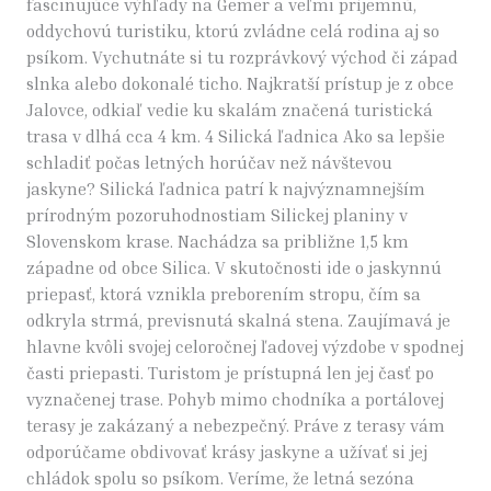
fascinujúce výhľady na Gemer a veľmi príjemnú,
oddychovú turistiku, ktorú zvládne celá rodina aj so
psíkom. Vychutnáte si tu rozprávkový východ či západ
slnka alebo dokonalé ticho. Najkratší prístup je z obce
Jalovce, odkiaľ vedie ku skalám značená turistická
trasa v dlhá cca 4 km. 4 Silická ľadnica Ako sa lepšie
schladiť počas letných horúčav než návštevou
jaskyne? Silická ľadnica patrí k najvýznamnejším
prírodným pozoruhodnostiam Silickej planiny v
Slovenskom krase. Nachádza sa približne 1,5 km
západne od obce Silica. V skutočnosti ide o jaskynnú
priepasť, ktorá vznikla preborením stropu, čím sa
odkryla strmá, previsnutá skalná stena. Zaujímavá je
hlavne kvôli svojej celoročnej ľadovej výzdobe v spodnej
časti priepasti. Turistom je prístupná len jej časť po
vyznačenej trase. Pohyb mimo chodníka a portálovej
terasy je zakázaný a nebezpečný. Práve z terasy vám
odporúčame obdivovať krásy jaskyne a užívať si jej
chládok spolu so psíkom. Veríme, že letná sezóna