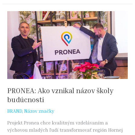
PRONEA:
Ako
vznikal
názov
školy
budúcnosti
PRONEA: Ako vznikal názov školy
budúcnosti
BRAND
,
Názov značky
Projekt Pronea chce kvalitným vzdelávaním a
výchovou mladých ľudí transformovať región Hornej