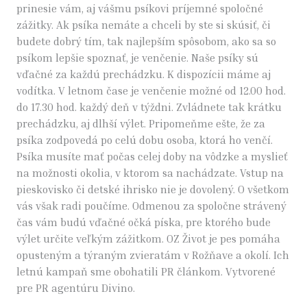
prinesie vám, aj vášmu psíkovi príjemné spoločné
zážitky. Ak psíka nemáte a chceli by ste si skúsiť, či
budete dobrý tím, tak najlepším spôsobom, ako sa so
psíkom lepšie spoznať, je venčenie. Naše psíky sú
vďačné za každú prechádzku. K dispozícii máme aj
vodítka. V letnom čase je venčenie možné od 12.00 hod.
do 17.30 hod. každý deň v týždni. Zvládnete tak krátku
prechádzku, aj dlhší výlet. Pripomeňme ešte, že za
psíka zodpovedá po celú dobu osoba, ktorá ho venčí.
Psíka musíte mať počas celej doby na vôdzke a myslieť
na možnosti okolia, v ktorom sa nachádzate. Vstup na
pieskovisko či detské ihrisko nie je dovolený. O všetkom
vás však radi poučíme. Odmenou za spoločne strávený
čas vám budú vďačné očká píska, pre ktorého bude
výlet určite veľkým zážitkom. OZ Život je pes pomáha
opusteným a týraným zvieratám v Rožňave a okolí. Ich
letnú kampaň sme obohatili PR článkom. Vytvorené
pre PR agentúru Divino.