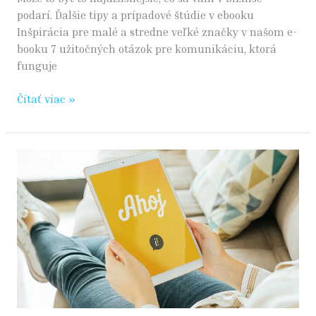
podarí. Ďalšie tipy a prípadové štúdie v ebooku
Inšpirácia pre malé a stredne veľké značky v našom e-
booku 7 užitočných otázok pre komunikáciu, ktorá
funguje
Čítať viac »
Ako
na
brand
(1):
Začínate
ako
nová
značka?
Predstavte
sa