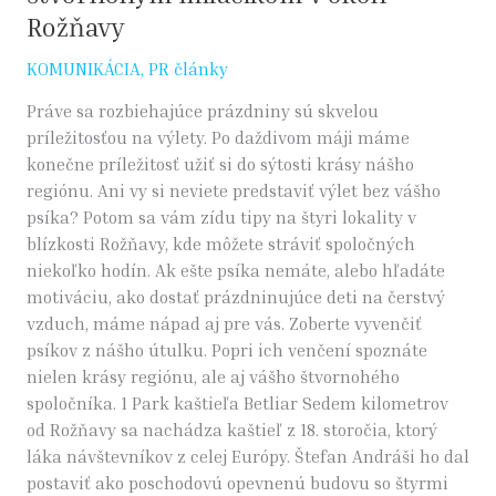
Rožňavy
KOMUNIKÁCIA
,
PR články
Práve sa rozbiehajúce prázdniny sú skvelou
príležitosťou na výlety. Po daždivom máji máme
konečne príležitosť užiť si do sýtosti krásy nášho
regiónu. Ani vy si neviete predstaviť výlet bez vášho
psíka? Potom sa vám zídu tipy na štyri lokality v
blízkosti Rožňavy, kde môžete stráviť spoločných
niekoľko hodín. Ak ešte psíka nemáte, alebo hľadáte
motiváciu, ako dostať prázdninujúce deti na čerstvý
vzduch, máme nápad aj pre vás. Zoberte vyvenčiť
psíkov z nášho útulku. Popri ich venčení spoznáte
nielen krásy regiónu, ale aj vášho štvornohého
spoločníka. 1 Park kaštieľa Betliar Sedem kilometrov
od Rožňavy sa nachádza kaštieľ z 18. storočia, ktorý
láka návštevníkov z celej Európy. Štefan Andráši ho dal
postaviť ako poschodovú opevnenú budovu so štyrmi