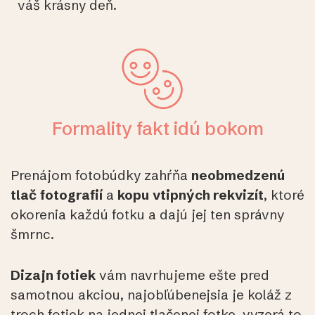
váš krásny deň.
Formality fakt idú bokom
Prenájom fotobúdky zahŕňa
neobmedzenú
tlač
fotografií
a
kopu
vtipných rekvizít
, ktoré
okorenia každú fotku a dajú jej ten správny
šmrnc.
Dizajn fotiek
vám navrhujeme ešte pred
samotnou akciou, najobľúbenejsia je koláž z
troch fotiek na jednej tlačenej fotke, vyzerá to