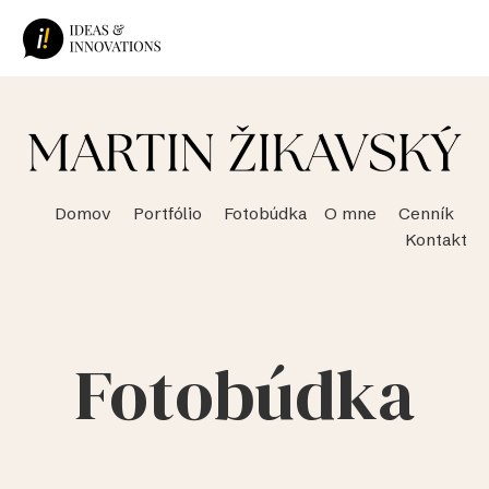
Preskočiť
na
obsah
Domov Portfólio Fotobúdka O mne Cenník
Kontakt
Fotobúdka