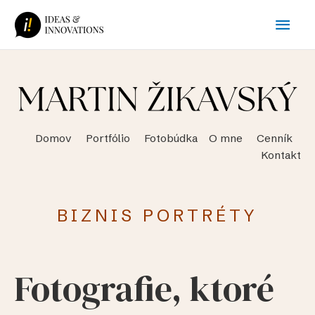
Preskočiť
Hlav
na
obsah
Men
Domov Portfólio Fotobúdka O mne Cenník
Kontakt
BIZNIS PORTRÉTY
Fotografie, ktoré